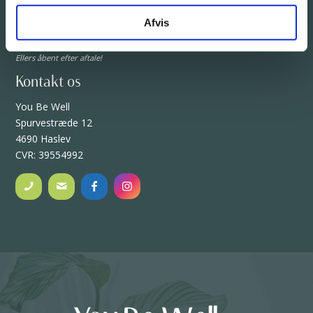
Fredag: 08:00 – 15:00
Lørdag: Lukket
Afvis
Søndag: Lukket
Ellers åbent efter aftale!
Kontakt os
You Be Well
Spurvestræde 12
4690 Haslev
CVR: 39554992