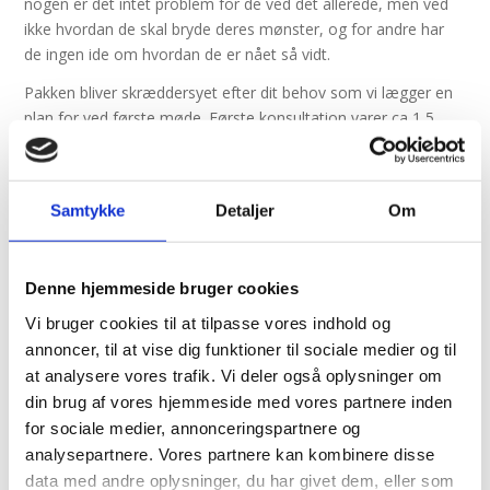
nogen er det intet problem for de ved det allerede, men ved
ikke hvordan de skal bryde deres mønster, og for andre har
de ingen ide om hvordan de er nået så vidt.
Pakken bliver skræddersyet efter dit behov som vi lægger en
plan for ved første møde. Første konsultation varer ca 1,5
time, derefter 1 time pr. gang.
Vi starter altid vores første møde med en Alfa test og udover
testen indeholder denne pakke:
Samtykke
Detaljer
Om
TFT/EFT
Coaching
Denne hjemmeside bruger cookies
Meditationsteknikker
Vi bruger cookies til at tilpasse vores indhold og
Massage
annoncer, til at vise dig funktioner til sociale medier og til
at analysere vores trafik. Vi deler også oplysninger om
Hvor mange gange af hvad afhænger af dit behov og denne
din brug af vores hjemmeside med vores partnere inden
plan lægger vi ved første møde. Pakken indeholder 6
for sociale medier, annonceringspartnere og
konsultationer incl. første møde og koster 2.500 kr.
analysepartnere. Vores partnere kan kombinere disse
data med andre oplysninger, du har givet dem, eller som