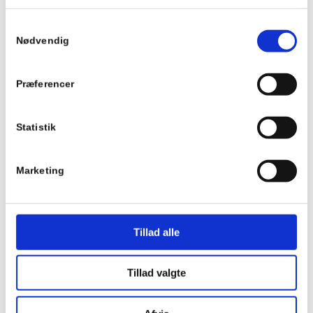
Samtykkevalg
Adresse
Nødvendig
You Be Well
Spurvestræde 12, Dalby
Præferencer
4690 Haslev
CVR: 39554992
Statistik
31 33 63 54
Marketing
heledig@youbewell.dk
Tillad alle
Tillad valgte