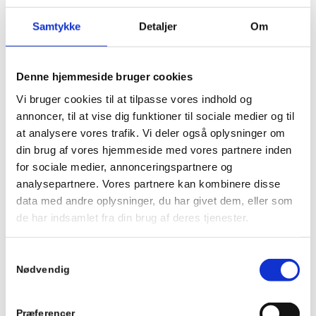
mangler ”noget”, du har måske forsøgt med nogle tiltag og
forslag, men har mistet grebet, gnisten eller lysten.
Samtykke
Detaljer
Om
Det hjælper at få talt tingene igennem og finde nogle nye veje
sammen. Dette hjælper jeg jer gerne med.
Denne hjemmeside bruger cookies
Vi bruger cookies til at tilpasse vores indhold og
annoncer, til at vise dig funktioner til sociale medier og til
at analysere vores trafik. Vi deler også oplysninger om
din brug af vores hjemmeside med vores partnere inden
for sociale medier, annonceringspartnere og
analysepartnere. Vores partnere kan kombinere disse
data med andre oplysninger, du har givet dem, eller som
de har indsamlet fra din brug af deres tjenester.
Samtykkevalg
Nødvendig
Præferencer