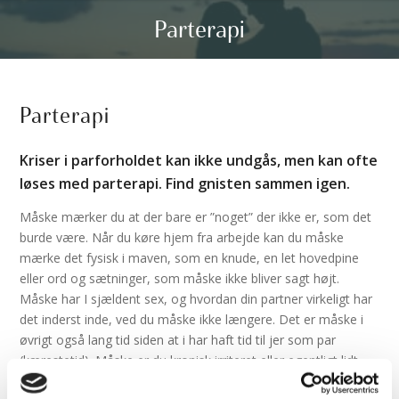
Parterapi
Parterapi
Kriser i parforholdet kan ikke undgås, men kan ofte
løses med parterapi. Find gnisten sammen igen.
Måske mærker du at der bare er ”noget” der ikke er, som det
burde være. Når du køre hjem fra arbejde kan du måske
mærke det fysisk i maven, som en knude, en let hovedpine
eller ord og sætninger, som måske ikke bliver sagt højt.
Måske har I sjældent sex, og hvordan din partner virkeligt har
det inderst inde, ved du måske ikke længere. Det er måske i
øvrigt også lang tid siden at i har haft tid til jer som par
(kærestetid). Måske er du kronisk irriteret eller egentligt lidt
ligeglad med din partner efterhånden? Du kan mærke at der