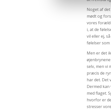
Noget af det
mødt og forst
vores foræld
i, at de føl
vil eller ej,
følelser som
Men er det ik
øjenbrynene 
selv, men vi 
præcis de r
har det. Det 
Dermed kan v
med flaget. S
hvorfor er det
stresser vore