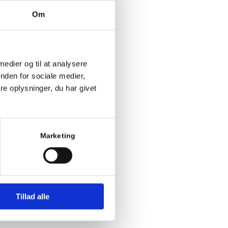
r til sin mor
Om
med; ”Av skat,
 Lotte ved
mor og far er
otte skam pris
 medier og til at analysere
rigtigheden.
nden for sociale medier,
e oplysninger, du har givet
 med en
ge sig med
g ked af det
Marketing
d han godt
lle Lotte som
mpati og
Tillad alle
kke en
d komme til