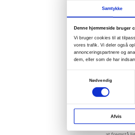
Forestil dig 
Samtykke
eller far for
det gjorde on
ikke om mor o
Denne hjemmeside bruger c
rigtig gode t
Vi bruger cookies til at tilpas
på det, men d
vores trafik. Vi deler også 
annonceringspartnere og anal
Eller Rasmus
dem, eller som de har indsaml
anden. Hans 
et; ”ej hvor 
Samtykkevalg
over”. Hun k
Nødvendig
kommunikatio
Hvis Rasmus 
hvordan hans 
ikke aner hvo
Afvis
medfølelse o
passende mim
at fremstå li