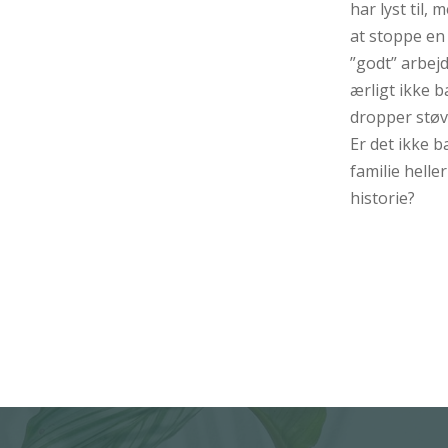
har lyst til,
at stoppe en 
”godt” arbejd
ærligt ikke b
dropper støv
Er det ikke 
familie helle
historie?