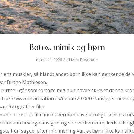
Botox, mimik og børn
/
marts 11, 2026
af
Mira Rosenørn
 ens muskler, så blandt andet børn ikke kan genkende de 
iver Birthe Mathiesen.
 Birthe i går som fortalte mig hun havde skrevet denne kron
https://www.information.dk/debat/2026/03/ansigter-uden-r
aa-fotografi-tv-film
hun har ret i at film med tiden kan blive utroligt følelses forl
e ikke kan bevæge ansigtet og se hverken sure, kede eller g
tigste hun sagde, efter min mening var, at børn ikke kan afk