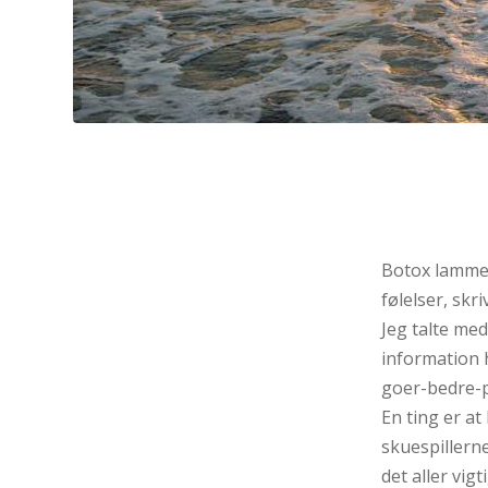
Botox lammer
følelser, skr
Jeg talte med
information 
goer-bedre-p
En ting er at 
skuespillern
det aller vig