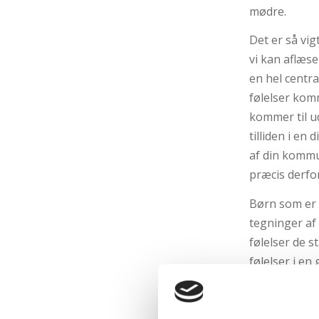
mødre.
Det er så vig
vi kan aflæs
en hel centr
følelser komm
kommer til u
tilliden i en
af din kommun
præcis derfor
Børn som er 
tegninger af
følelser de 
følelser i en
for børn især
længere og l