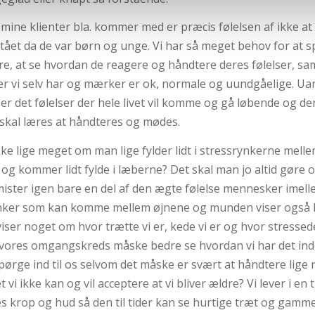
 mine klienter bla. kommer med er præcis følelsen af ikke at
ået da de var børn og unge. Vi har så meget behov for at sp
re, at se hvordan de reagere og håndtere deres følelser, sa
elser vi selv har og mærker er ok, normale og uundgåelige. 
 så er det følelser der hele livet vil komme og gå løbende og 
 skal læres at håndteres og mødes.
ke lige meget om man lige fylder lidt i stressrynkerne mell
og kommer lidt fylde i læberne? Det skal man jo altid gøre 
mister igen bare en del af den ægte følelse mennesker imelle
ynker som kan komme mellem øjnene og munden viser også 
viser noget om hvor trætte vi er, kede vi er og hvor stressede
ores omgangskreds måske bedre se hvordan vi har det inde
pørge ind til os selvom det måske er svært at håndtere lige 
 vi ikke kan og vil acceptere at vi bliver ældre? Vi lever i en 
s krop og hud så den til tider kan se hurtige træt og gamme