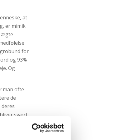
menneske, at
g, er mimik
g ægte
 medfølelse
 grobund for
e ord og 93%
eje. Og
r man ofte
tere de
r deres
 bliver svært
r bliver
raf.