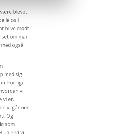
 være blevet
ejle os i
mt blive mødt
Uanset om man
dermed også
em
op med sig
m. For lige
hvordan vi
 vi er.
n vi går ned
nu. Og
tid som
l ud end vi