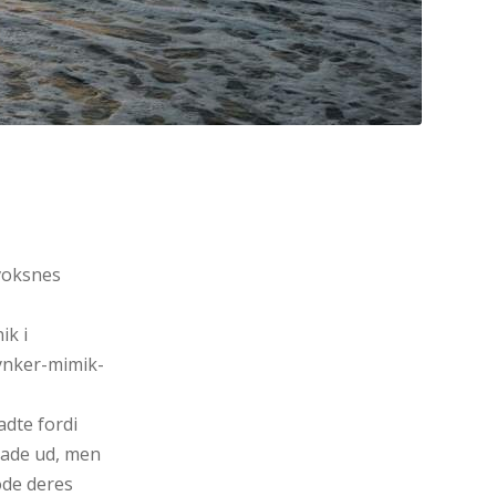
voksnes
ik i
ynker-mimik-
adte fordi
lade ud, men
ode deres