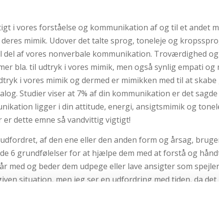
tigt i vores forståelse og kommunikation af og til et andet 
e deres mimik. Udover det talte sprog, toneleje og kropsspro
al del af vores nonverbale kommunikation. Troværdighed o
er bla. til udtryk i vores mimik, men også synlig empati og
dtryk i vores mimik og dermed er mimikken med til at skabe
 dialog. Studier viser at 7% af din kommunikation er det sagd
ikation ligger i din attitude, energi, ansigtsmimik og tonel
 er dette emne så vandvittig vigtigt!
udfordret, af den ene eller den anden form og årsag, bruge
 de 6 grundfølelser for at hjælpe dem med at forstå og hånd
står med og beder dem udpege eller lave ansigter som spejle
 given situation, men jeg ser en udfordring med tiden, da det
, men egentlig alle mennesker, at navigere i følelserne da de
ængere mellem ægte afspejling af følelser og forståelsen he