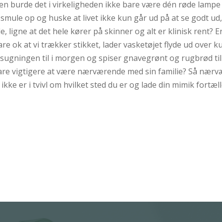
 men burde det i virkeligheden ikke bare være dén røde lampe d
smule op og huske at livet ikke kun går ud på at se godt ud,
e, ligne at det hele kører på skinner og alt er klinisk rent? Er
are ok at vi trækker stikket, lader vasketøjet flyde ud over k
sugningen til i morgen og spiser gnavegrønt og rugbrød ti
bare vigtigere at være nærværende med sin familie? Så nærv
r ikke er i tvivl om hvilket sted du er og lade din mimik fortæll