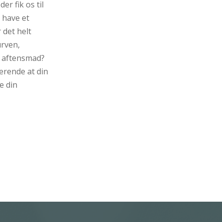
er fik os til
 have et
 det helt
urven,
l aftensmad?
ærende at din
e din